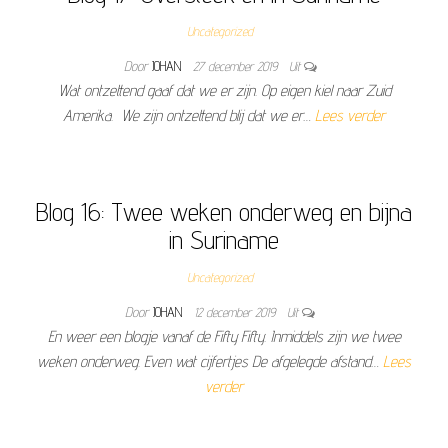
Uncategorized
Door
JOHAN
27 december 2019
Uit
Wat ontzettend gaaf dat we er zijn. Op eigen kiel naar Zuid
Amerika. We zijn ontzettend blij dat we er…
Lees verder
Blog 16: Twee weken onderweg en bijna
in Suriname
Uncategorized
Door
JOHAN
12 december 2019
Uit
En weer een blogje vanaf de Fifty Fifty. Inmiddels zijn we twee
weken onderweg. Even wat cijfertjes De afgelegde afstand…
Lees
verder