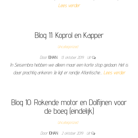
Lees verder
Blog 11: Koprol en Kapper
Uncategorized
Door
JOHAN
13 oktober 2019
Uit
In Seisembra hebben we alleen maar een korte stop gedaan. Het is
daar prachtig ankeren. Je ligt er randje Atlantische…
Lees verder
Blog 10: Rokende motor en Dolfijnen voor
de boeg (eindelijk)
Uncategorized
Door
JOHAN
2 oktober 2019
Uit