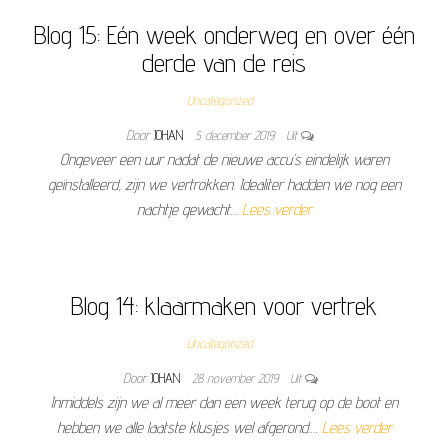
Blog 15: Eén week onderweg en over één
derde van de reis
Uncategorized
Door
JOHAN
5 december 2019
Uit
Ongeveer een uur nadat de nieuwe accu’s eindelijk waren
geïnstalleerd, zijn we vertrokken. Idealiter hadden we nog een
nachtje gewacht…
Lees verder
Blog 14: klaarmaken voor vertrek
Uncategorized
Door
JOHAN
28 november 2019
Uit
Inmiddels zijn we al meer dan een week terug op de boot en
hebben we alle laatste klusjes wel afgerond.…
Lees verder