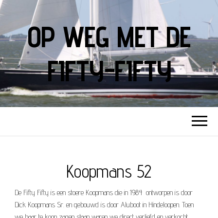
OP WEG MET DE
FIFTY-FIFTY
Koopmans 52
De Fifty Fifty is een stoere Koopmans die in 1984 ontworpen is door
Dick Koopmans Sr. en gebouwd is door Aluboot in Hindeloopen. Toen
we haar te koop zagen staan waren we direct verliefd en verkocht.