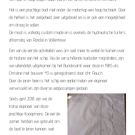
Het is een prachtige boot met onder de motorkap een hoop techniek. Door
de hefkiel is het zeilgebied zeer uitgebreid en is er ook een mogelijkheid
om droog te vallen.
De mast is volledig custom made en is evenals de hydraulische furlers
afkomstig van Rondal in Vollenhove.
Eén van de eerste activiteiten was om wat meer te weten te komen over
de historie van het schip. Via de verschillende kadaster-registraties zijn
we uiteindelijk uitgekomen bij het Bundesamt waar deze in 1985 als
Christine met bouwnr 43 is geregistreerd door dhr Rauch.
Door de jaren heen is het schip een aantal malen van eigenaar
verwisseld en zijn diverse aanpassingen gedaan.
Sinds april 2018 zijn wij de
trotse eigenaar van deze
prachtige Kooopmans. De eerste
zomer hebben we gebruikt om
de boot te leren kennen, wat