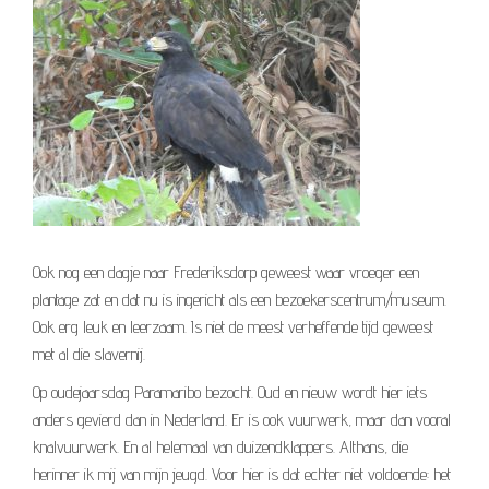
Ook nog een dagje naar Frederiksdorp geweest waar vroeger een
plantage zat en dat nu is ingericht als een bezoekerscentrum/museum.
Ook erg leuk en leerzaam. Is niet de meest verheffende tijd geweest
met al die slavernij.
Op oudejaarsdag Paramaribo bezocht. Oud en nieuw wordt hier iets
anders gevierd dan in Nederland. Er is ook vuurwerk, maar dan vooral
knalvuurwerk. En al helemaal van duizendklappers. Althans, die
herinner ik mij van mijn jeugd. Voor hier is dat echter niet voldoende: het