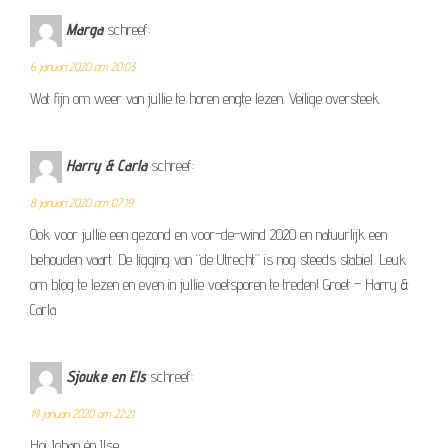
Marga
schreef:
6 januari 2020 om 20:03
Wat fijn om weer van jullie te horen engte lezen. Veilige oversteek.
Harry & Carla
schreef:
8 januari 2020 om 07:19
Ook voor jullie een gezond en voor-de-wind 2020 en natuurlijk een
behouden vaart. De ligging van “de Utrecht” is nog steeds stabiel. Leuk
om blog te lezen en even in jullie voetsporen te treden! Groet – Harry &
Carla
Sjouke en Els
schreef:
19 januari 2020 om 22:21
Hoi Johan én Ilse,