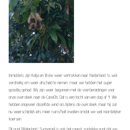
Inmiddels zijn Katja en Jitske weer vertrokken naar Nederland. Is wel
verdrietig om weer afscheid te nemen, maar we hebben het super
gezellig gehad. Wij zijn weer begonnen met de voorbereidingen voor
onze oversteek naar de Carie0b. Dat is een tocht van een dag of 4. We
hebben ongeveer dezelfde wind als tijdens de oversteek maar hij zal
nu waarschijnlijk iets meer ruim/half invallen omdat we wat noordelijker
koersen.
Dit punt (Waterland, Suriname) is ook het meest zuidelijke punt dat we