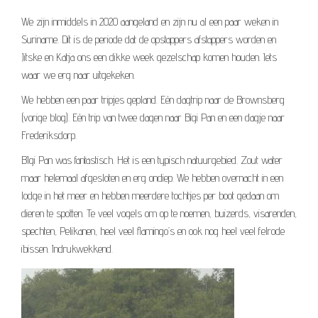
We zijn inmiddels in 2020 aangeland en zijn nu al een paar weken in
Suriname. Dit is de periode dat de opstappers afstappers worden en
Jitske en Katja ons een dikke week gezelschap komen houden. Iets
waar we erg naar uitgekeken.
We hebben een paar tripjes gepland. Eén dagtrip naar de Brownsberg
(vorige blog). Eén trip van twee dagen naar Bigi Pan en een dagje naar
Frederiksdorp.
BIgi Pan was fantastisch. Het is een typisch natuurgebied. Zout water
maar helemaal afgesloten en erg ondiep. We hebben overnacht in een
lodge in het meer en hebben meerdere tochtjes per boot gedaan om
dieren te spotten. Te veel vogels om op te noemen, buizerds, visarenden,
spechten, Pelikanen, heel veel flamingo’s en ook nog heel veel felrode
ibissen. Indrukwekkend.