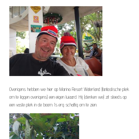
Overigens hebben we hier op Marina Resort Waterland (fantastische plek
om te liggen overigens) een eigen luiaard. Hij (denken we) zit steeds op
een vaste plek in de boom. Is erg schattig om te zien.