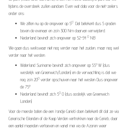
tijdens de oversteek zullen aandoen. Even wat data voor de niet-zeilers
onder ons:
0`
We zitten nu op de ongeveer op 5
Dat betekent dus 5 graden
boven de evenaar en zo’n 300 Nm daarvan verwijderd.
0
Nederland bevindt zich ongeveer op 52-54
NB
We gaan dus weliswaar niet nog verder naar het zuiden, maar nog wel
verder naar het westen.
o
Waterland Suriname bevindt zich ongeveer op 55
W (dus
westelijk van Greenwich/Londen) en de verwachting is dat we
0
nog zo’n 20
verder opschuiven naar het westen Dus ongeveer
e
de 75
0
Nederland bevindt zich 5
O (dus oostelijk van Greenwich
Londen)
Voor de meeste boten die een ‘rondje Carieb’ doen betekent dit dat ze via
Canarische Eilanden of de Kaap Verden vertrekken naar de Carieb, daar
een aantal maanden vertoeven en vanaf mei via de Azoren weer