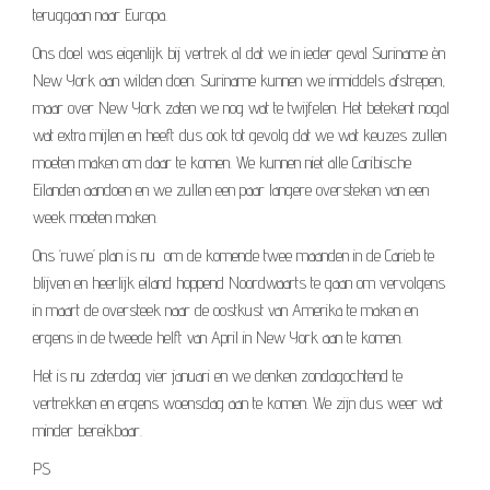
teruggaan naar Europa.
Ons doel was eigenlijk bij vertrek al dat we in ieder geval Suriname èn
New York aan wilden doen. Suriname kunnen we inmiddels afstrepen,
maar over New York zaten we nog wat te twijfelen. Het betekent nogal
wat extra mijlen en heeft dus ook tot gevolg dat we wat keuzes zullen
moeten maken om daar te komen. We kunnen niet alle Caribische
Eilanden aandoen en we zullen een paar langere oversteken van een
week moeten maken.
Ons ‘ruwe’ plan is nu om de komende twee maanden in de Carieb te
blijven en heerlijk eiland hoppend Noordwaarts te gaan om vervolgens
in maart de oversteek naar de oostkust van Amerika te maken en
ergens in de tweede helft van April in New York aan te komen.
Het is nu zaterdag vier januari en we denken zondagochtend te
vertrekken en ergens woensdag aan te komen. We zijn dus weer wat
minder bereikbaar.
PS