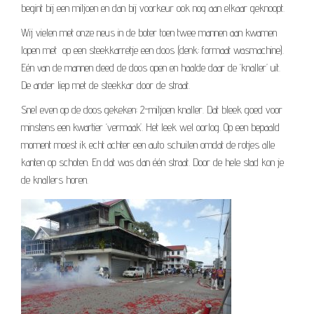
begint bij een miljoen en dan bij voorkeur ook nog aan elkaar geknoopt.
Wij vielen met onze neus in de boter toen twee mannen aan kwamen
lopen met op een steekkarretje een doos (denk: formaat wasmachine).
Eén van de mannen deed de doos open en haalde daar de ‘knaller’ uit.
De ander liep met de steekkar door de straat.
Snel even op de doos gekeken: 2-miljoen knaller. Dat bleek goed voor
minstens een kwartier ‘vermaak’. Het leek wel oorlog. Op een bepaald
moment moest ik echt achter een auto schuilen omdat de rotjes alle
kanten op schoten. En dat was dan één straat. Door de hele stad kon je
de knallers horen.