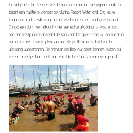
De volgende dag hebben we deelgenomen aan de Nieuwjaars duik. Dit
begint een traditie te worden op Marina Resort Waterland. Erg leuke
happening, met Erwtensoep, een brassband en heel veel gezelligheid.
Omdat een duik hier natuurlijk niet een echte uitdaging is, was er ook
nog een Icedip georganiseerd. Je kon voor het goede doel 20 seconden in
een grote bak ijswater plaatsnemen. Katja, Jitske en ik hebben de
uitdaging aangenomen. De mensen die Ilse wat beter kennen, weten dat
ze een broertje dood heeft aan kou. Die heeft dus maar even gepast.