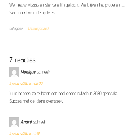
Wel nieuw visaas en sterkere lijn gekocht. We blijven het proberen……
Stay tuned voor de updates
Categorie
Uncategorized
7 reacties
Monique
schreef:
5 januari 2020 om 08:00
Jullie hebben zo te horen een heel goede rutsch in 2020 gemaakt.
Succes met de kleine oversteek
André
schreef:
5 januari 2020 om 11:19