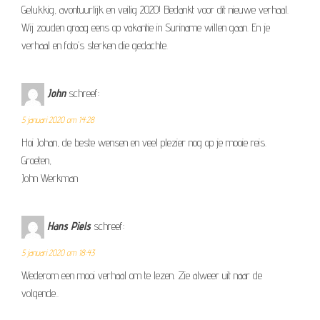
Gelukkig, avontuurlijk en veilig 2020! Bedankt voor dit nieuwe verhaal.
Wij zouden graag eens op vakantie in Suriname willen gaan. En je
verhaal en foto’s sterken die gedachte.
John
schreef:
5 januari 2020 om 14:28
Hoi Johan, de beste wensen en veel plezier nog op je mooie reis.
Groeten,
John Werkman
Hans Piels
schreef:
5 januari 2020 om 18:43
Wederom een mooi verhaal om te lezen. Zie alweer uit naar de
volgende..