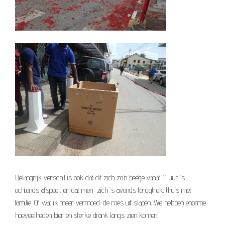
Belangrijk verschil is ook dat dit zich zo’n beetje vanaf 11 uur ’s
ochtends afspeelt en dat men zich ’s avonds terugtrekt thuis met
familie. Of wat ik meer vermoed: de roes uit slapen. We hebben enorme
hoeveelheden bier en sterke drank langs zien komen.