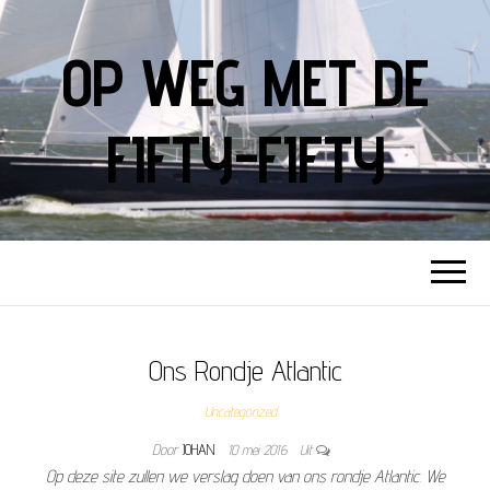
OP WEG MET DE
FIFTY-FIFTY
Ons Rondje Atlantic
Uncategorized
Door
JOHAN
10 mei 2016
Uit
Op deze site zullen we verslag doen van ons rondje Atlantic. We